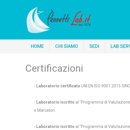
HOME
CHI SIAMO
SEDI
LAB SER
Certificazioni
-
Laboratorio certificato
UNI EN ISO 9001:2015 SIN
-
Laboratorio iscritto
al "Programma di Valutazione 
e Marcatori.
-
Laboratorio iscritto
al "Programma di Valutazione 