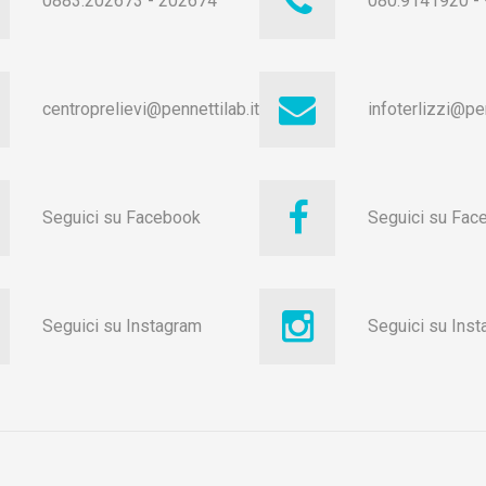
0883.202673
-
202674
080.9141920
-
centroprelievi@pennettilab.it
infoterlizzi@pen
Seguici su Facebook
Seguici su Fac
Seguici su Instagram
Seguici su Ins