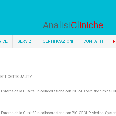
Analisi
Cliniche
VICE
SERVIZI
CERTIFICAZIONI
CONTATTI
R
CERT CERTIQUALITY.
Esterna della Qualità" in collaborazione con BIORAD per: Biochimica C
Esterna della Qualità" in collaborazione con BIO-GROUP Medical System