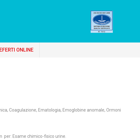
EFERTI ONLINE
linica, Coagulazione, Ematologia, Emoglobine anomale, Ormoni
 per: Esame chimico-fisico urine.